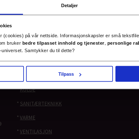
Detaljer
*
*
ANSATTE
ANNONSØRINNHOLD
*
BLI MEDLEM
ookies
*
BYGGDRIFT
*
ARRANGEMENTER
 (cookies) på vår nettside. Informasjonskapsler er små tekstfile
 som bruker
bedre tilpasset innhold
og tjenester
,
personlige ra
*
ENERGI OG MILJØ
*
KOMPETANSEBIBLIOTEKET
universet. Samtykker du til dette?
*
JOBB
*
VVSKUNNSKAP
Tilpass
*
KOMMENTAR
*
LEDIGE STILLINGER
*
KULDE
*
SANITÆRTEKNIKK
*
VARME
9
*
VENTILASJON