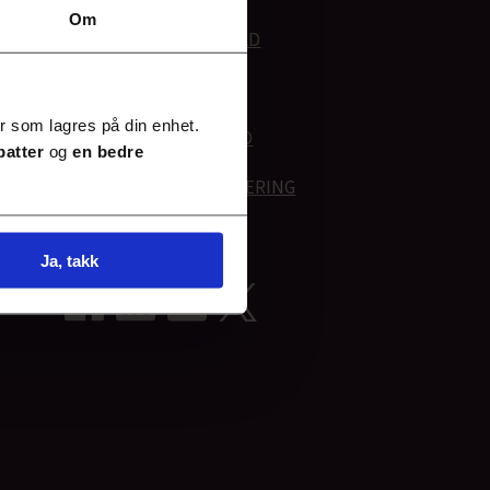
Om
*
ANNONSØRINNHOLD
*
ANNONSE PÅ NETT
r som lagres på din enhet.
*
ANNONSE I FAGBLAD
batter
og
en bedre
*
PERSONVERNERKLÆRING
Ja, takk