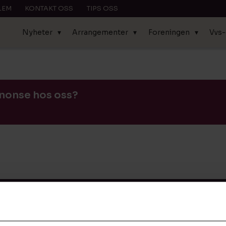
LEM
KONTAKT OSS
TIPS OSS
Nyheter
Arrangementer
Foreningen
Vvs
annonse hos oss?
å
KATEGORIER
NYTTIGE LENKER