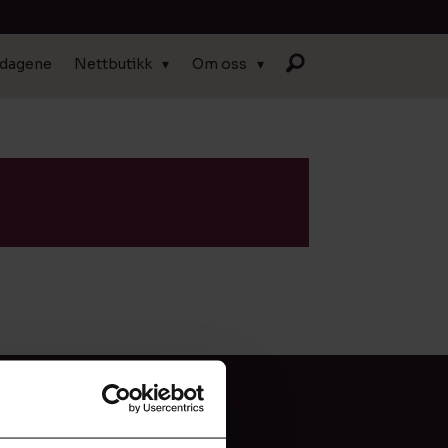
-dagene
Nettbutikk
Om oss
ANNONSER